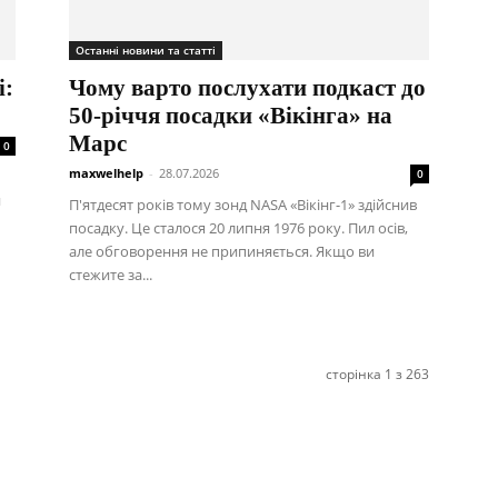
Останні новини та статті
і:
Чому варто послухати подкаст до
50-річчя посадки «Вікінга» на
Марс
0
maxwelhelp
-
28.07.2026
0
й
П'ятдесят років тому зонд NASA «Вікінг-1» здійснив
посадку. Це сталося 20 липня 1976 року. Пил осів,
але обговорення не припиняється. Якщо ви
стежите за...
сторінка 1 з 263