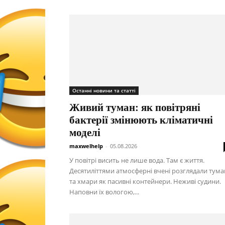
Останні новини та статті
Живий туман: як повітряні
бактерії змінюють кліматичні
моделі
maxwelhelp
-
05.08.2026
У повітрі висить не лише вода. Там є життя.
Десятиліттями атмосферні вчені розглядали тума
та хмари як пасивні контейнери. Неживі судини.
Наповни їх вологою,...