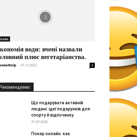
ікаве
кономія води: вчені назвали
оловний плюс вегетаріанства.
xwelhelp
-
07.12.2021
0
Рекомендуемо
Що подарувати активній
людині: ідеї подарунків для
спорту й відпочинку
31.07.2026
Покер онлайн: как