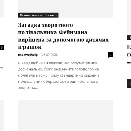
Останні новини та статті
Загадка зворотного
полівальника Фейнмана
Ц
вирішена за допомогою дитячих
іграшок
Е
0
г
maxwelhelp
-
28.07.2026
0
ma
Річард Фейнман вважав, що розуміє фізику
то
досконально. Його знаменита головоломка
полягала в тому, чому стандартний садовий
поливальник обертається в один бік, а його
зворотна...