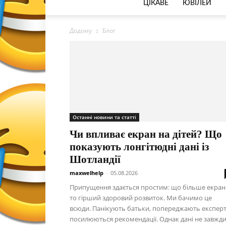
ЦІКАВЕ
ЮВІЛЕЙ
Додому
Блог
Останні новини та статті
Чи впливає екран на дітей? Що
показують лонгітюдні дані із
Шотландії
maxwelhelp
-
05.08.2026
Припущення здається простим: що більше екрані
то гірший здоровий розвиток. Ми бачимо це
всюди. Панікують батьки, попереджають експерт
посилюються рекомендації. Однак дані не завжди.