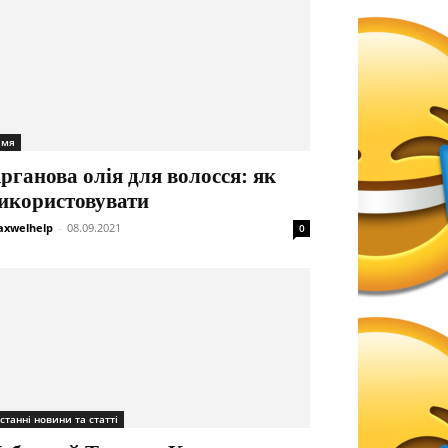
імя
рганова олія для волосся: як
икористовувати
xwelhelp
-
08.09.2021
0
станні новини та статті