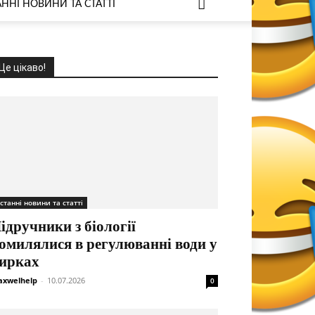
ННІ НОВИНИ ТА СТАТТІ
Це цікаво!
станні новини та статті
ідручники з біології
омилялися в регулюванні води у
ирках
xwelhelp
-
10.07.2026
0