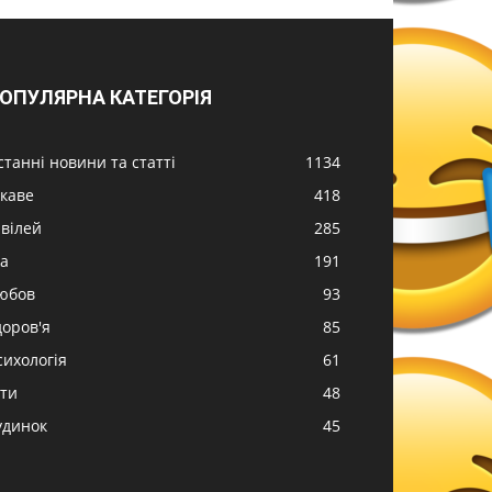
ОПУЛЯРНА КАТЕГОРІЯ
станні новини та статті
1134
ікаве
418
вілей
285
жа
191
юбов
93
доров'я
85
сихологія
61
іти
48
удинок
45