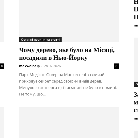
Н
Ц
П
ma
Останні новини та статті
Чому дерево, яке було на Місяці,
посадили в Нью-Йорку
maxwelhelp
-
28.07.2026
0
0
.
Парк Медісон Сквер на Манхеттені зазвичай
приховує секрет серед своїх 44 видів дерев.
О
Минулого четверга цієї таємниці не було в помині.
З
Не тому, що...
м
с
ma