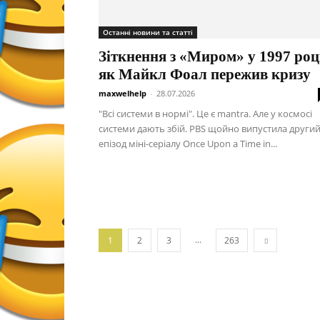
Останні новини та статті
Зіткнення з «Миром» у 1997 роц
як Майкл Фоал пережив кризу
maxwelhelp
-
28.07.2026
"Всі системи в нормі". Це є mantra. Але у космосі
системи дають збій. PBS щойно випустила други
епізод міні-серіалу Once Upon a Time in...
...
1
2
3
263