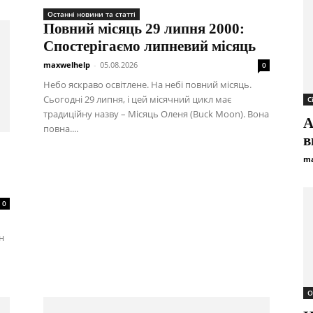
Останні новини та статті
Повний місяць 29 липня 2000:
Спостерігаємо липневий місяць
maxwelhelp
-
05.08.2026
0
Небо яскраво освітлене. На небі повний місяць.
Сьогодні 29 липня, і цей місячний цикл має
С
традиційну назву – Місяць Оленя (Buck Moon). Вона
А
повна....
в
ma
0
н
О