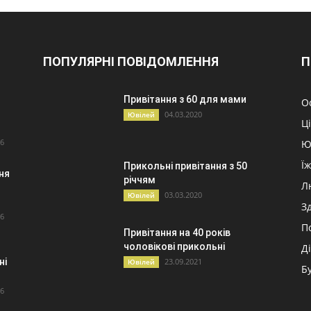
ПОПУЛЯРНІ ПОВІДОМЛЕННЯ
П
Привітання з 60 для мами
О
04.03.2020
Ювілей
Ц
26
Ю
Ї
Прикольні привітання з 50
ня
річчям
Л
03.03.2020
Ювілей
З
26
П
Привітання на 40 років
чоловікові прикольні
Д
ні
23.09.2021
Ювілей
Б
26