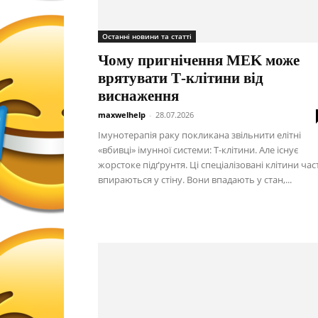
Останні новини та статті
Чому пригнічення MEK може
врятувати Т-клітини від
виснаження
maxwelhelp
-
28.07.2026
Імунотерапія раку покликана звільнити елітні
«вбивці» імунної системи: Т-клітини. Але існує
жорстоке підґрунтя. Ці спеціалізовані клітини час
впираються у стіну. Вони впадають у стан,...