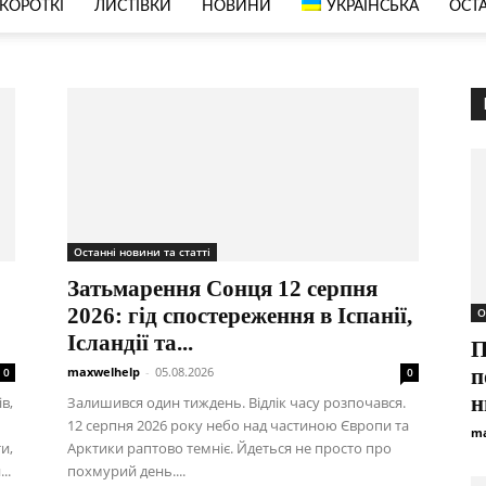
КОРОТКІ
ЛИСТІВКИ
НОВИНИ
УКРАЇНСЬКА
ОСТА
Останні новини та статті
Затьмарення Сонця 12 серпня
2026: гід спостереження в Іспанії,
О
Ісландії та...
П
maxwelhelp
-
05.08.2026
п
0
0
н
в,
Залишився один тиждень. Відлік часу розпочався.
12 серпня 2026 року небо над частиною Європи та
ma
и,
Арктики раптово темніє. Йдеться не просто про
..
похмурий день....