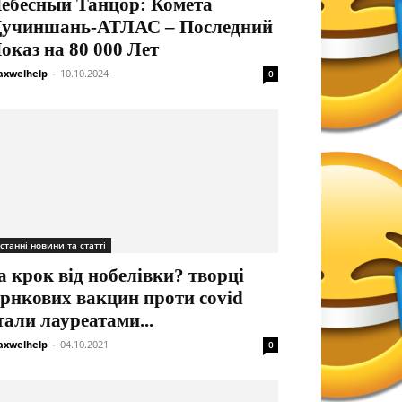
ебесный Танцор: Комета
учиншань-АТЛАС – Последний
оказ на 80 000 Лет
xwelhelp
-
10.10.2024
0
станні новини та статті
а крок від нобелівки? творці
рнкових вакцин проти covid
тали лауреатами...
xwelhelp
-
04.10.2021
0